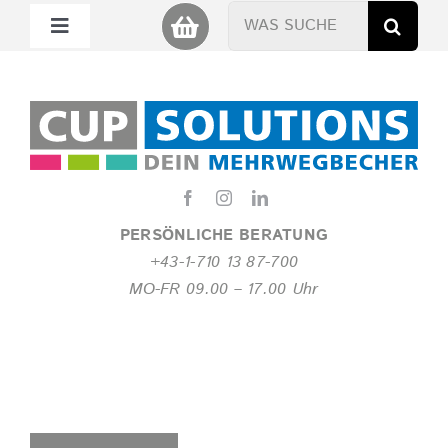
Zum
Suche
Toggle
Inhalt
nach:
Navigation
springen
Mein Cup
Miet Cup
Service
PERSÖNLICHE BERATUNG
+43-1-710 13 87-700
Nachhaltigkeit
MO-FR 09.00 – 17.00 Uhr
About
FAQ