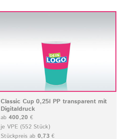
Classic Cup 0,25l PP transparent mit
Digitaldruck
ab
400,20
€
je VPE (552 Stück)
Stückpreis ab
0,73
€