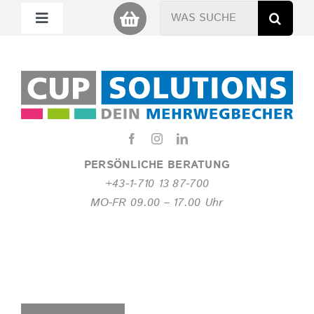
Zum
Suche
Toggle
Inhalt
nach:
Navigation
springen
Mein Cup
Miet Cup
Service
PERSÖNLICHE BERATUNG
+43-1-710 13 87-700
Nachhaltigkeit
MO-FR 09.00 – 17.00 Uhr
About
FAQ