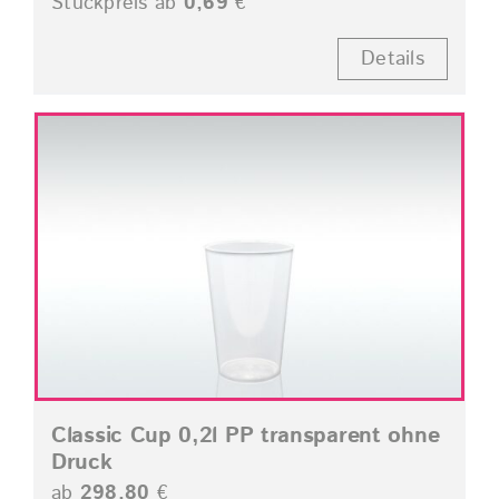
Stückpreis ab
0,69
€
Details
Classic Cup 0,2l PP transparent ohne
Druck
ab
298,80
€