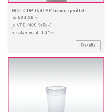
HOT CUP 0,4l PP braun geriffelt
ab
523,20
€
je VPE (400 Stück)
Stückpreis ab
1,31
€
Details