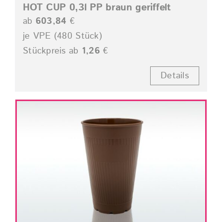
HOT CUP 0,3l PP braun geriffelt
ab
603,84
€
je VPE (480 Stück)
Stückpreis ab
1,26
€
Details